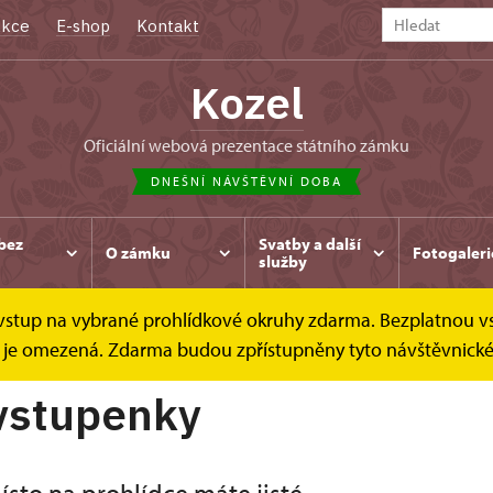
kce
E-shop
Kontakt
Kozel
oficiální webová prezentace státního zámku
DNEŠNÍ NÁVŠTĚVNÍ DOBA
bez
Svatby a další
O zámku
Fotogaleri
služby
e vstup na vybrané prohlídkové okruhy zdarma. Bezplatnou v
Online vstupenky
dek je omezená. Zdarma budou zpřístupněny tyto návštěvnick
vstupenky