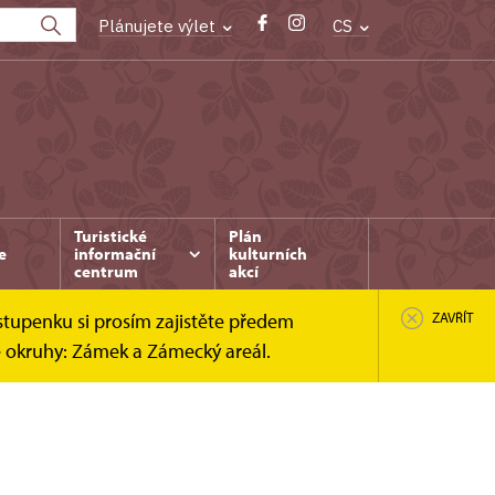
Plánujete výlet
CS
Turistické
Plán
e
informační
kulturních
centrum
akcí
stupenku si prosím zajistěte předem
ZAVŘÍT
é okruhy: Zámek a Zámecký areál.