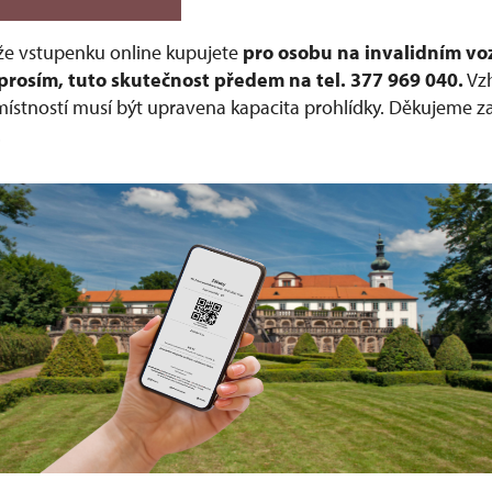
 že vstupenku online kupujete
pro osobu na invalidním vo
prosím, tuto skutečnost předem na tel. 377 969 040.
Vz
 místností musí být upravena kapacita prohlídky. Děkujeme z
.