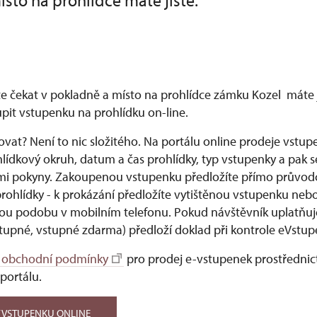
místo na prohlídce máte jisté.
e čekat v pokladně a místo na prohlídce zámku Kozel máte ji
upit vstupenku na prohlídku on-line.
vat? Není to nic složitého. Na portálu online prodeje vstup
lídkový okruh, datum a čas prohlídky, typ vstupenky a pak se
i pokyny. Zakoupenou vstupenku předložíte přímo průvodc
ohlídky - k prokázání předložíte vytištěnou vstupenku nebo 
kou podobu v mobilním telefonu. Pokud návštěvník uplatňuj
stupné, vstupné zdarma) předloží doklad při kontrole eVstup
 obchodní podmínky
pro prodej e-vstupenek prostřednic
portálu.
 VSTUPENKU ONLINE