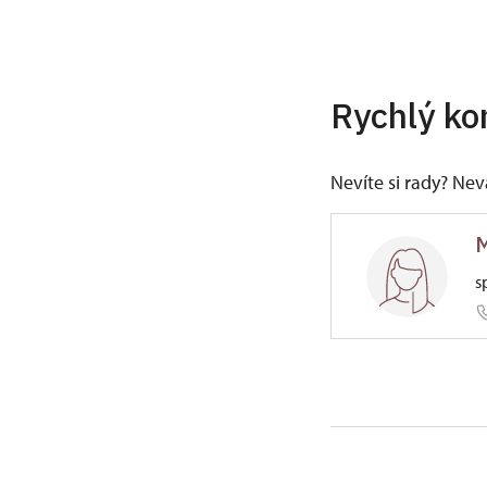
Rychlý ko
Nevíte si rady? Ne
M
s
ÚPS v Če
67/, Štáh