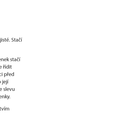
sté. Stačí
enek stačí
 řídit
i před
její
e slevu
enky.
tvím