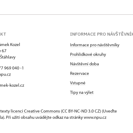
AKT
INFORMACE PRO NÁVŠTĚVNÍ
zámek Kozel
Informace pro návštěvníky
y 67
Prohlídkové okruhy
Štáhlavy
Návštěvní doba
7 969 040 -1
Rezervace
npu.cz
Vstupné
mek-kozel.cz
Tipy na výlet
 texty
licenci Creative Commons
(CC BY-NC-ND 3.0 CZ) (Uveďte
la). Při užití obsahu uvádějte odkaz na stránky www.npu.cz