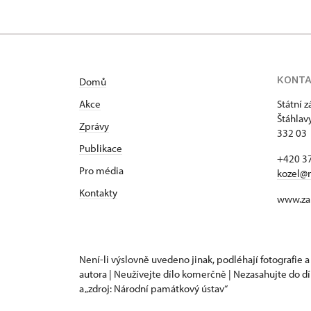
KONT
Domů
Akce
Státní 
Štáhlav
Zprávy
332 03 
Publikace
+420 37
Pro média
kozel@
Kontakty
www.za
Není-li výslovně uvedeno jinak, podléhají fotografie a
autora | Neužívejte dílo komerčně | Nezasahujte do dí
a „zdroj: Národní památkový ústav“