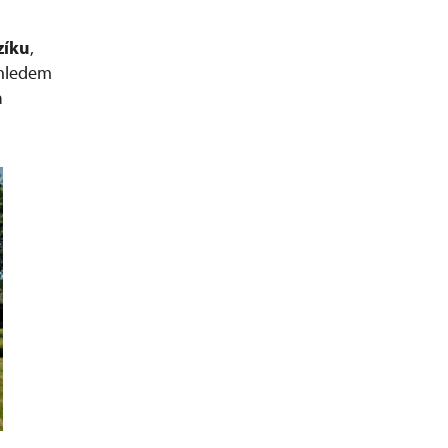
zíku
,
hledem
a