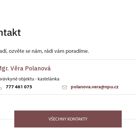
ntakt
vadí, ozvěte se nám, rádi vám poradíme.
gr. Věra Polanová
právkyně objektu - kastelánka
777 461 075
polanova.vera@npu.cz
ských Budějovicích
lavy 67 33203
VŠECHNY KONTAKTY