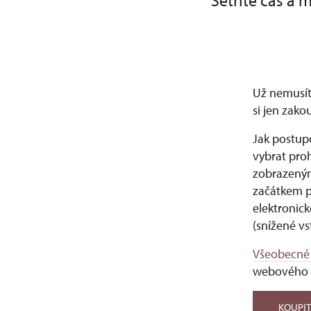
Šetříte čas a 
Už nemusít
si jen zako
Jak postupo
vybrat proh
zobrazeným
začátkem pr
elektronic
(snížené v
Všeobecné
webového 
KOUPIT