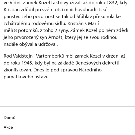
ve Vídni. Zámek Kozel takto využívali až do roku 1832, kdy
Kristián zdědil po svém otci mnichovohradišťské
panství. Jeho pozornost se tak od Šťáhlav přesunula ke
zchátralému rodovému sídlu. Kristián s Marií
měli 8 potomků, z toho 2 syny. Zámek Kozel po něm zdědil
jeho prvorozený syn Arnošt, který jej se svou rodinou
nadále obýval a udržoval.
Rod Valdštejn - Vartemberků měl zámek Kozel v držení až
do roku 1945, kdy byl na základě Benešových dekretů
zkonfiskován. Dnes je pod správou Národního
památkového ústavu.
Domů
Akce