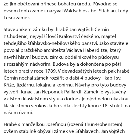
že jim obětování přinese bohatou úrodu. Původně se
ovšem tento zámek nazýval Waldschloss bei Stiahlau, tedy
Lesní zámek.
Stavebníkem zámku byl hrabě Jan Vojtěch Černín
z Chudenic, nejvyšší lovčí Království českého, majitel
tehdejšího šťáhlavsko-nebílovského panství. Jako stavitele
povolal pražského architekta Václava Haberditze, který
navrhl hlavní budovu zámku obdélníkového půdorysu
s rozsáhlým nádvořím. Budova byla dokončena po pěti
letech prací v roce 1789. V devadesátých letech pak hrabě
Černín nechal zámek rozšířit o další 4 budovy - kapli sv.
Kříže, jízdárnu, lokajnu a konírnu. Návrhy pro tyto budovy
vytvořil Ignác Jan Nepomuk Palliardi. Zámek je vystavěný
v čistém klasicistním stylu a dodnes je ojedinělou ukázkou
klasicistního venkovského sídla šlechty konce 18. století na
našem území.
Hrabě s manželkou Josefinou (rozená Thun-Hohenstein)
ovšem stabilně obývali zámek ve Šťáhlavech. Jan Vojtěch