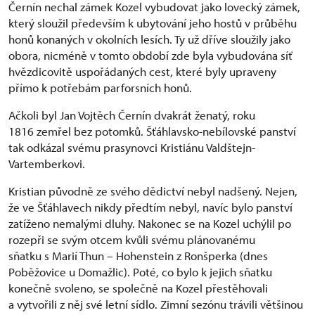
Černín nechal zámek Kozel vybudovat jako lovecký zámek,
který sloužil především k ubytování jeho hostů v průběhu
honů konaných v okolních lesích. Ty už dříve sloužily jako
obora, nicméně v tomto období zde byla vybudována síť
hvězdicovitě uspořádaných cest, které byly upraveny
přímo k potřebám parforsních honů.
Ačkoli byl Jan Vojtěch Černín dvakrát ženatý, roku
1816 zemřel bez potomků. Šťáhlavsko-nebílovské panství
tak odkázal svému prasynovci Kristiánu Valdštejn-
Vartemberkovi.
Kristian původně ze svého dědictví nebyl nadšený. Nejen,
že ve Šťáhlavech nikdy předtím nebyl, navíc bylo panství
zatíženo nemalými dluhy. Nakonec se na Kozel uchýlil po
rozepři se svým otcem kvůli svému plánovanému
sňatku s Marií Thun – Hohenstein z Ronšperka (dnes
Poběžovice u Domažlic). Poté, co bylo k jejich sňatku
konečně svoleno, se společně na Kozel přestěhovali
a vytvořili z něj své letní sídlo. Zimní sezónu trávili většinou