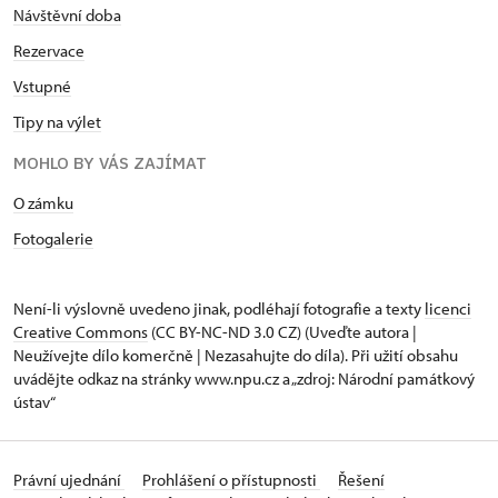
Návštěvní doba
Rezervace
Vstupné
Tipy na výlet
MOHLO BY VÁS ZAJÍMAT
O zámku
Fotogalerie
Není-li výslovně uvedeno jinak, podléhají fotografie a texty
licenci
Creative Commons
(CC BY-NC-ND 3.0 CZ) (Uveďte autora |
Neužívejte dílo komerčně | Nezasahujte do díla). Při užití obsahu
uvádějte odkaz na stránky www.npu.cz a „zdroj: Národní památkový
ústav“
Právní ujednání
Prohlášení o přístupnosti
Řešení