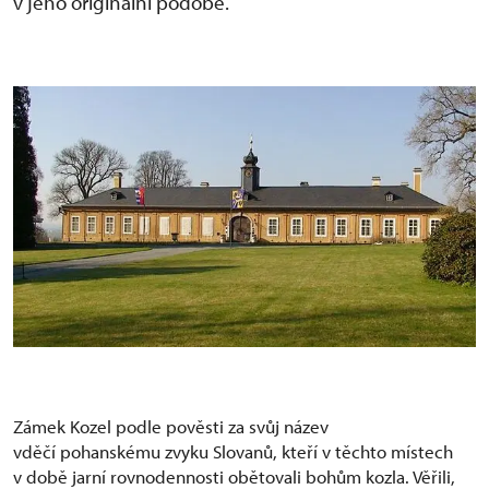
v jeho originální podobě.
Zámek Kozel podle pověsti za svůj název
vděčí pohanskému zvyku Slovanů, kteří v těchto místech
v době jarní rovnodennosti obětovali bohům kozla. Věřili,