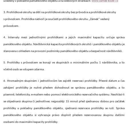
uvedeny v pokladně památkového objektu a na webových stránkách:
www.zamek-kozel.cz
3. Prohlídkové okruhy se dělí na prohlídkové okruhy bez průvodce a prohlídkové okruhy
s průvodcem. Prohlídka nádvoří je součástí prohlídkového okruhu „Zámek“ vedený
průvodcem.
4. Intervaly mezi jednotlivými prohlídkami a jejich maximální kapacitu určuje správa
památkového objektu. Návštěvnická kapacita prohlídkových okruhů i památkového objektu je
stanovena s ohledem na provozní podmínky památkového objektu a bezpečnost návštěvníků.
5. Prohlídky s průvodcem se konají ve skupinách o minimálním počtu 1 návštěvníka, a to
včetně osob se vstupem zdarma.
6. Hromadným skupinám i jednotlivcům lze zajistit rezervaci prohlídky. Přesné datum a čas
zahájení prohlídky je nutné předem dohodnout se správou památkového objektu, a to
písemně, telefonicky, e-mailem nebo pomocí elektronického rezervačního systému
. Neohlásí-li
se objednaná skupina či jednotlivec nejpozději
15
minut před sjednanou dobou pro začátek
prohlídky u pokladny památkového objektu, sjednaná rezervace prohlídky se ruší. Správa
památkového objektu si vyhrazuje právo doplnit předem rezervovanou skupinu dalšími
osobami do maximální kapacity prohlídky.