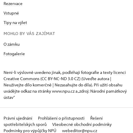
Rezervace
Vstupné
Tipy na výlet
MOHLO BY VÁS ZAJÍMAT
O zámku
Fotogalerie
Není-li výslovně uvedeno jinak, podléhají fotografie a texty
licenci
Creative Commons
(CC BY-NC-ND 3.0 CZ) (Uveďte autora |
Neužívejte dílo komerčně | Nezasahujte do díla). Při užití obsahu
uvádějte odkaz na stránky www.npu.cz a „zdroj: Národní památkový
ústav“
Právní ujednání
Prohlášení o přístupnosti
Řešení
spotřebitelských sporů
Všeobecné obchodní podmínky
Podmínky pro výpůjčky NPÚ
webeditor@npu.cz