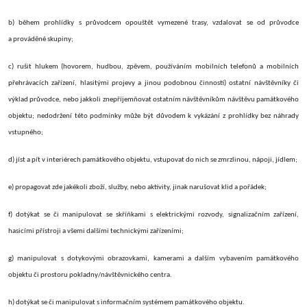
b) během prohlídky s průvodcem opouštět vymezené trasy, vzdalovat se od průvodce
a prováděné skupiny;
c)
rušit hlukem (hovorem, hudbou, zpěvem, používáním mobilních telefonů a mobilních
přehrávacích zařízení, hlasitými projevy a jinou podobnou činností) ostatní návštěvníky či
výklad průvodce, nebo jakkoli znepříjemňovat ostatním návštěvníkům návštěvu památkového
objektu; nedodržení této podmínky může být důvodem k vykázání z prohlídky bez náhrady
vstupného;
d) jíst a pít v interiérech
památkového objektu
, vstupovat do nich se zmrzlinou, nápoji, jídlem;
e) propagovat zde jakékoli zboží, služby, nebo aktivity, jinak narušovat klid a pořádek;
f) dotýkat se či manipulovat se skříňkami s elektrickými rozvody, signalizačním zařízení,
hasicími přístroji a všemi dalšími technickými zařízeními;
g) manipulovat s dotykovými obrazovkami, kamerami a dalším vybavením památkového
objektu či prostoru pokladny/návštěvnického centra.
h) dotýkat se či manipulovat s informačním systémem památkového objektu.