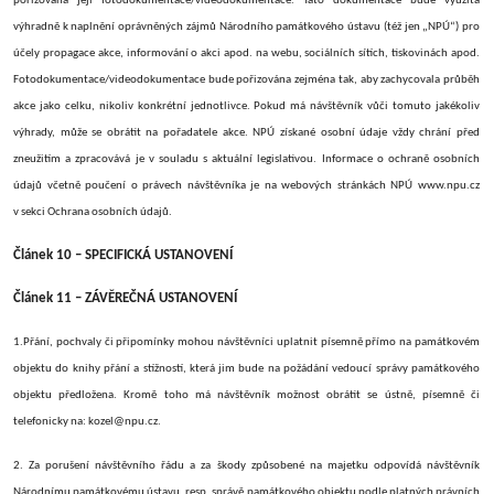
pořizována její fotodokumentace/videodokumentace. Tato dokumentace bude využita
výhradně k naplnění oprávněných zájmů Národního památkového ústavu (též jen „NPÚ“) pro
účely propagace akce, informování o akci apod. na webu, sociálních sítích, tiskovinách apod.
Fotodokumentace/videodokumentace bude pořizována zejména tak, aby zachycovala průběh
akce jako celku, nikoliv konkrétní jednotlivce. Pokud má návštěvník vůči tomuto jakékoliv
výhrady, může se obrátit na pořadatele akce. NPÚ získané osobní údaje vždy chrání před
zneužitím a zpracovává je v souladu s aktuální legislativou. Informace o ochraně osobních
údajů včetně poučení o právech návštěvníka je na webových stránkách NPÚ www.npu.cz
v sekci Ochrana osobních údajů.
Článek 10 – SPECIFICKÁ USTANOVENÍ
Článek 11 – ZÁVĚREČNÁ USTANOVENÍ
1.Přání, pochvaly či připomínky mohou návštěvníci uplatnit písemně přímo na památkovém
objektu do knihy přání a stížností, která jim bude na požádání vedoucí správy památkového
objektu předložena. Kromě toho má návštěvník možnost obrátit se ústně, písemně či
telefonicky na: kozel@npu.cz.
2. Za porušení návštěvního řádu a za škody způsobené na majetku odpovídá návštěvník
Národnímu památkovému ústavu, resp. správě památkového objektu podle platných právních