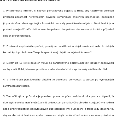
ek 4 - PROHLÍDKA PAMÁTKOVÉHO OBJEKTU
1. Při prohlídce interiérů či nádvoří památkového objektu je třeba, aby návštěvníci věnovali
zvýšenou pozornost nerovnostem povrchů komunikací, sníženým průchodům, popřípadě
jiným rizikům, která vyplývají z historické podstaty památkového objektu. Návštěvníci jsou
povinni v nejvyšší míře dbát o svou bezpečnost, bezpečnost doprovázených dětí a případně
dalších svěřených osob.
2. Z
důvodů nepříznivého počasí, pronájmu památkového objektu/nádvoří nebo kritických
technických problémů může správa památkový objekt nebo jeho část uzavřít.
3. Dětem do 15 let je povolen vstup do památkového objektu/nádvoří pouze v doprovodu
osoby starší 18 let, která zodpovídá za soulad chování dítěte s požadavky návštěvního řádu.
4. V interiérech památkového objektu je dovoleno pohybovat se pouze po vymezených
a vyznačených trasách.
5. Tlumočit výklad průvodce je povoleno pouze po předchozí domluvě a pouze v případě, že
cizojazyčný výklad není možné zajistit průvodcem památkového objektu, cizojazyčným textem
nebo prostřednictvím poskytovaných audiozařízení. Při tlumočení je třeba vždy dbát na to,
aby ostatní návštěvníci ani výklad průvodce nebyli nepřiměřeně rušeni a na zásady slušného