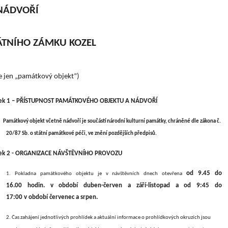
NÁDVOŘÍ
ÁTNÍHO ZÁMKU KOZEL
e jen „památkový objekt“)
ek 1 – PŘÍSTUPNOST PAMÁTKOVÉHO OBJEKTU A NÁDVOŘÍ
tkový objekt včetně nádvoří je součástí
národní
kulturní památky, chráněné dle zákona č.
20/87 Sb. o státní památkové péči, ve znění pozdějších předpisů.
nek 2 - ORGANIZACE NÁVŠTĚVNÍHO PROVOZU
od 9.45 do
1. Pokladna památkového objektu je v návštěvních dnech otevřena
16.00 hodin. v období duben-červen a září-listopad a od 9:45 do
17:00 v období červenec a srpen.
2. Čas zahájení jednotlivých prohlídek a aktuální informace o prohlídkových okruzích jsou