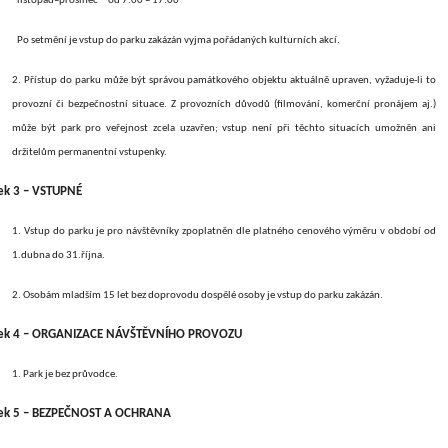
listopad–prosinec od 7:00 – 17:00
Po setmění je vstup do parku zakázán vyjma pořádaných kulturních akcí.
2. Přístup do parku může být správou památkového objektu aktuálně upraven, vyžaduje-li to
provozní či bezpečnostní situace. Z provozních důvodů (filmování, komerční pronájem aj.)
může být park pro veřejnost zcela uzavřen; vstup není při těchto situacích umožněn ani
držitelům permanentní vstupenky.
ek 3 – VSTUPNÉ
1. Vstup do parku je pro návštěvníky zpoplatněn dle platného cenového výměru v období od
1.dubna do 31.října.
2. Osobám mladším 15 let bez doprovodu dospělé osoby je vstup do parku zakázán.
nek 4 – ORGANIZACE NÁVŠTĚVNÍHO PROVOZU
1. Park je bez průvodce.
ek 5 – BEZPEČNOST A OCHRANA