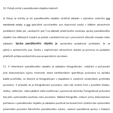
10. Pohyb zvířat v památkovém objektu/nádvoří:
a) Vstup se zvířaty je do památkového objektu striktně zakázán s
výjimkou vodicího
psa
nevidomé osoby a
psa
speciálně vycvičeného pro doprovod osoby s těžkým zdravotním
postižením (dále jen „asistenční pes“)
na základě předchozího souhlasu správy památkového
objektu (na některých trasách je pohyb s asistenčními psi z provozních důvodů omezen nebo
zakázán).
Správa památkového objektu je
oprávněna požadovat prokázání, že se
jedná o asistenčního psa. Osoba s nepříznivým zdravotním stavem je povinna na požádání
předložit průkaz asistenčního psa se speciálním výcvikem.
11.
V interiérech památkového objektu je zakázáno fotografování, natáčení a pořizování
jiné dokumentace vyjma místností, které návštěvníkům specifikuje průvodce na začátku
každé prohlídky, ve kterých je fotografování s respektem k ostatním účastníkům prohlídky
povoleno. V případě, že je fotografování povoleno, není tak možné činit s použitím blesku,
stativu, selfie tyčí, nebo jakékoli další osvětlovací a pomocné techniky. Fotografovat průvodce
bez jeho vysloveného souhlasu není povoleno.
Veškeré fotografie, videa či jinou dokumentaci
pořízenou v památkovém objektu je zakázáno používat ke komerčním účelům bez výslovného
písemného povolení Národního památkového ústavu,
územní památkové správy
v Českých