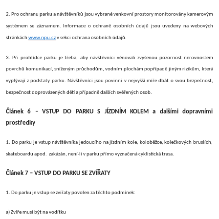
2. Pro ochranu parku a návštěvníků jsou vybrané venkovní prostory monitorovány kamerovým
systémem se záznamem.
Informace o ochraně osobních údajů jsou uvedeny na webových
stránkách
www.npu.cz
v sekci ochrana osobních údajů.
3. Při prohlídce parku je třeba, aby návštěvníci věnovali zvýšenou pozornost nerovnostem
povrchů komunikací, sníženým průchodům, vodním plochám
popřípadě jiným rizikům, která
vyplývají z podstaty parku. Návštěvníci jsou povinni v nejvyšší míře dbát o svou bezpečnost,
bezpečnost doprovázených dětí a případně dalších svěřených osob.
Článek 6 – VSTUP DO PARKU S JÍZDNÍM KOLEM a dalšími dopravními
prostředky
1.
Do parku je vstup návštěvníka jedoucího na jízdním kole, koloběžce, kolečkových bruslích,
skateboardu apod. zakázán, není-li v parku přímo vyznačená cyklistická trasa.
Článek 7 – VSTUP DO PARKU SE ZVÍŘATY
1. Do parku je vstup se zvířaty povolen za těchto podmínek:
a) Zvíře musí být na vodítku