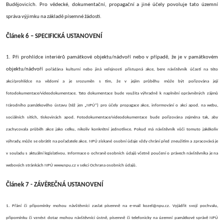
Budějovicích. Pro vědecké, dokumentační, propagační a jiné účely povoluje tato územní
správa výjimku na základě písemné žádosti.
Článek 6 – SPECIFICKÁ USTANOVENÍ
1. Při prohlídce interiérů památkové objektu
/nádvoří
nebo v případě, že je v památkovém
objektu
/nádvoří
pořádána kulturní nebo jiná veřejnosti přístupná akce, bere návštěvník účastí na této
akci/prohlídce na vědomí a je srozuměn s tím, že v jejím
průběhu
může být pořizována její
fotodokumentace/videodokumentace. Tato dokumentace bude využita výhradně k naplnění oprávněných zájmů
Národního památkového ústavu (též jen „NPÚ“) pro účely propagace akce, informování o akci apod. na webu,
sociálních sítích, tiskovinách apod. Fotodokumentace/videodokumentace bude pořizována zejména tak, aby
zachycovala průběh akce jako celku, nikoliv konkrétní jednotlivce. Pokud má návštěvník vůči tomuto jakékoliv
výhrady, může se obrátit na pořadatele akce. NPÚ získané osobní údaje vždy chrání před zneužitím a zpracovává je
v souladu s aktuální legislativou. Informace o ochraně osobních údajů včetně poučení o právech návštěvníka je na
webových stránkách NPÚ www.npu.cz v sekci Ochrana osobních údajů.
Článek 7 - ZÁVĚREČNÁ USTANOVENÍ
1. Přání či připomínky mohou návštěvníci zaslat písemně na e-mail
kozel@npu.cz.
Vyjádřit
svojí
pochvalu,
připomínku či vznést dotaz mohou návštěvníci ústně, písemně či telefonicky na
územní památkové správě NPÚ