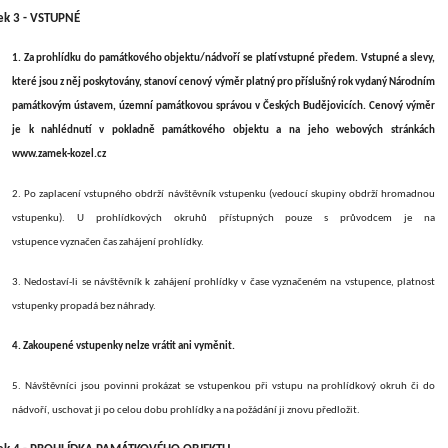
ek 3 - VSTUPNÉ
1. Za prohlídku do památkového objektu/nádvoří se platí vstupné předem. Vstupné a slevy,
které jsou z něj poskytovány, stanoví cenový výměr platný pro příslušný rok vydaný Národním
památkovým ústavem,
územní památkovou správou
v Českých Budějovicích. Cenový výměr
je k nahlédnutí v pokladně památkového objektu a na jeho webových stránkách
www.zamek-kozel.cz
2. Po zaplacení vstupného obdrží návštěvník vstupenku (vedoucí skupiny obdrží hromadnou
vstupenku). U prohlídkových okruhů přístupných pouze s průvodcem je na
vstupence vyznačen čas zahájení prohlídky.
3. Nedostaví-li se návštěvník k zahájení prohlídky v čase vyznačeném na vstupence, platnost
vstupenky propadá bez náhrady.
4. Zakoupené vstupenky nelze vrátit ani vyměnit.
5. Návštěvníci jsou povinni prokázat se vstupenkou při vstupu na prohlídkový okruh či do
nádvoří, uschovat ji po celou dobu prohlídky a na požádání ji znovu předložit.