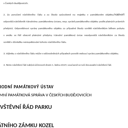
v Českých Budějovicích.
/nádvoří
2.
Za porušení návštěvního řádu a za škody způsobené na majetku v památkovém objektu
odpovídá návštěvník Národnímu památkovému ústavu, resp. správě památkového objektu podle platných právních
předpisů. Odpovědnost správy památkového objektu za případné škody vzniklé návštěvníkům během pobytu
v areálu se řídí obecně platnými předpisy. Národní památkový ústav neodpovídá návštěvníkům za škody
vzniklé v důsledku nerespektování tohoto návštěvního řádu.
3.
Výjimku z návštěvního řádu může v odůvodněných případech povolit vedoucí správy památkového objektu.
4.
Tento návštěvní řád nabývá účinnosti dnem 1. ledna 2025; současně se ruší dosavadní návštěvní řád.
RODNÍ PAMÁTKOVÝ ÚSTAV
MNÍ PAMÁTKOVÁ SPRÁVA V ČESKÝCH BUDĚJOVICÍCH
VŠTĚVNÍ ŘÁD PARKU
ÁTNÍHO ZÁMKU KOZEL