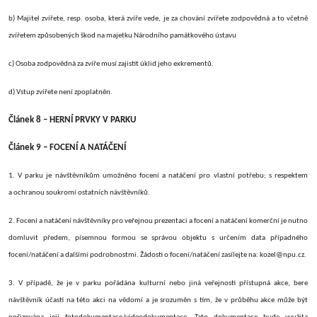
b) Majitel zvířete, resp. osoba, která zvíře vede, je za chování zvířete zodpovědná a to včetně
zvířetem způsobených škod na majetku Národního památkového ústavu
c) Osoba zodpovědná za zvíře musí zajistit úklid jeho exkrementů.
d) Vstup zvířete není zpoplatněn.
Článek 8 – HERNÍ PRVKY V PARKU
Článek 9 – FOCENÍ A NATÁČENÍ
1. V parku je návštěvníkům umožněno focení a natáčení pro vlastní potřebu; s respektem
a ochranou soukromí ostatních návštěvníků.
2. Focení a natáčení návštěvníky pro veřejnou prezentaci a focení a natáčení komerční je nutno
domluvit předem, písemnou formou se správou objektu s určením data případného
focení/natáčení a dalšími podrobnostmi. Žádosti o focení/natáčení zasílejte na: kozel@npu.cz.
3. V případě, že je v parku pořádána kulturní nebo jiná veřejnosti přístupná akce, bere
návštěvník účastí na této akci na vědomí a je srozuměn s tím, že v
průběhu
akce může být