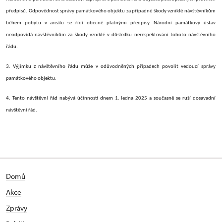
předpisů. Odpovědnost správy památkového objektu za případné škody vzniklé návštěvníkům
během pobytu v areálu se řídí obecně platnými předpisy. Národní památkový ústav
neodpovídá návštěvníkům za škody vzniklé v důsledku nerespektování tohoto návštěvního
řádu.
3. Výjimku z návštěvního řádu může v odůvodněných případech povolit vedoucí správy
památkového objektu.
4. Tento návštěvní řád nabývá účinnosti dnem 1. ledna 2025 a současně se ruší dosavadní
návštěvní řád.
Domů
Akce
Zprávy