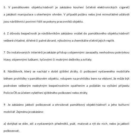
5. V památkovém objektu/nádvoří je zakázáno kouření (včetně elektronických cigaret)
a jakákoli manipulace s otevřeným ohněm. V případě požáru nebo jiné mimořádné události
jsou návštěvníci povinni řídit se pokyny pracovníků objektu.
6. Z důvodu bezpečnosti je návštěvníkům zakázáno vnášet do památkového objektu/nádvoří
veškeré chladné, střelné či palné zbraně, výbušniny a chemikálie včetně jejich replik.
7.
Do instalovaných interiérů je zakázán přístup s objemnými zavazadly, nevhodnou pokrývkou
hlavy, objemnými taškami, tyčovými či mokrými deštníky a zvířaty.
8.
Návštěvník, který se nachází v době zjištění ztráty, či poškození vystaveného mobiliáře
během prohlídky v památkovém objektu, vstupem na prohlídku bere na vědomí, že může být
podroben veškerým nezbytným bezpečnostním opatřením a požádán na vyčkání příjezdu
Policie ČR za účelem vyšetření zjištěného poškození nebo ztráty.
9.
Je zakázáno jakkoli poškozovat a ohrožovat památkový objekt/nádvoří a jeho kulturní
mobiliář. Zejména je zakázáno:
a) dotýkat se stěn, zdí a vystavených předmětů, psát, malovat a rýt do nich, nebo je jakkoli
poškozovat;