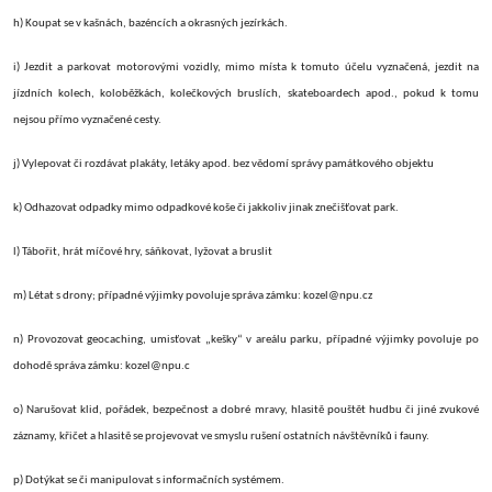
h) Koupat se v kašnách, bazéncích a okrasných jezírkách.
i) Jezdit a parkovat motorovými vozidly, mimo místa k tomuto účelu vyznačená, jezdit na
jízdních kolech, koloběžkách, kolečkových bruslích, skateboardech apod., pokud k tomu
nejsou přímo vyznačené cesty.
j) Vylepovat či rozdávat plakáty, letáky apod. bez vědomí správy památkového objektu
k) Odhazovat odpadky mimo odpadkové koše či jakkoliv jinak znečišťovat park.
l) Tábořit, hrát míčové hry, sáňkovat, lyžovat a bruslit
m) Létat s drony; případné výjimky povoluje správa zámku: kozel@npu.cz
n) Provozovat geocaching, umisťovat „kešky“ v areálu parku, případné výjimky povoluje po
dohodě správa zámku: kozel@npu.c
o) Narušovat klid, pořádek, bezpečnost a dobré mravy, hlasitě pouštět hudbu či jiné zvukové
záznamy, křičet a hlasitě se projevovat ve smyslu rušení ostatních návštěvníků i fauny.
p) Dotýkat se či manipulovat s informačních systémem.