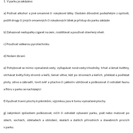
1. V parku je zakázáno:
a) Požívat alkohol a jiné omamné či návykové látky. Osobám důvodně podezřelým z opilosti,
požití drogy či jiných omamných či návykových látek je přístup do parku zakázán
b) Zahazovat nedopalky cigaret na zem, rozdělávat a používat otevřený oheň.
c) Používat veškerou pyrotechniku.
d) Nošení zbraní.
e) Pohybovat se mimo vyznačené cesty, vyšlapávat nové cesty/chodníky, trhat a lámat květiny,
otrhávat květy/listy stromů a keřů, lámat větve, lézt po stromech a keřích, přelézat a podlézat
ploty, zdivo a zábradlí, lovit zvěř a ptactvo či jakkoliv ubližovat a poškozovat či odnášet faunu
a flóru v parku se nacházející
f) Využívat travní plochy k piknikům; výjimkou jsou k tomu vyznačené plochy.
g) Jakýmkoli způsobem poškozovat, ničit či odnášet vybavení parku, psát nebo malovat po
zdech, sochách, obkladech a obložení, skalách a dalších přírodních a stavebních prvcích
v parku.