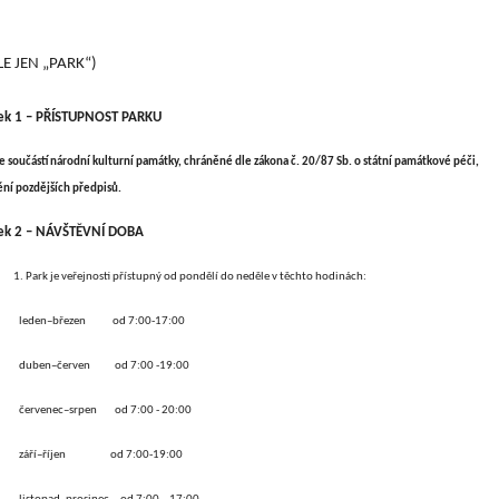
LE JEN „PARK“)
ek 1 – PŘÍSTUPNOST PARKU
je součástí národní kulturní památky, chráněné dle zákona č. 20/87 Sb. o státní památkové péči,
ění pozdějších předpisů.
ek 2 – NÁVŠTĚVNÍ DOBA
1. Park je veřejnosti přístupný od pondělí do neděle v těchto hodinách:
leden–březen od 7:00-17:00
duben–červen od 7:00 -19:00
červenec–srpen od 7:00 - 20:00
září–říjen od 7:00-19:00