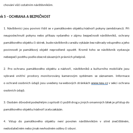
chování vůči ostatním návštěvníkům.
ek 5 - OCHRANA A BEZPEČNOST
1. Návštěvníci jsou povinni řídit se v památkovém objektu/nádvoří pokyny zaměstnanců. Při
neuposlechnutí pokynu nebo příkazu vydaného v zájmu bezpečnosti návštěvníků, ochrany
památkového objektu či sbírek, bude návštěvník z areálu vykázán bez náhrady vstupného a jeho
povinností je památkový objekt neprodleně opustit. Kromě toho se návštěvník vystavuje
nebezpečí postihu podle obecně závazných právních předpisů.
2. Pro ochranu památkového objektu
a nádvoří
, návštěvníků a kulturního mobiliáře jsou
vybrané vnitřní prostory monitorovány kamerovým systémem se záznamem. Informace
o ochraně osobních údajů jsou uvedeny na webových stránkách
www.npu.cz
v sekci ochrana
osobních údajů.
3. Osobám důvodně podezřelým z opilosti či požití drog a jiných omamných látek je přístup do
památkového objektu/nádvoří zcela zakázán.
4. Vstup do památkového objektu není povolen návštěvníkům v silně znečištěném,
nedostatečném nebo jinak nevhodném oděvu či obuvi.