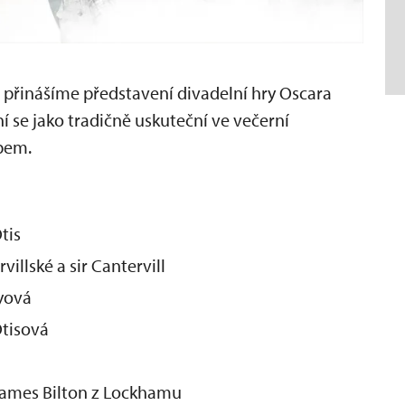
 přinášíme představení divadelní hry Oscara
ní se jako tradičně uskuteční ve večerní
ebem.
tis
villské a sir Cantervill
yová
Otisová
James Bilton z Lockhamu