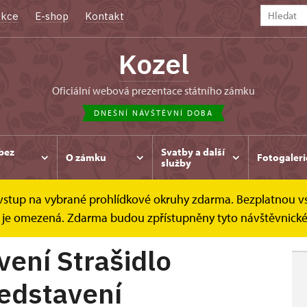
kce
E-shop
Kontakt
Kozel
oficiální webová prezentace státního zámku
DNEŠNÍ NÁVŠTĚVNÍ DOBA
bez
Svatby a další
O zámku
Fotogaleri
služby
e vstup na vybrané prohlídkové okruhy zdarma. Bezplatnou v
dlo...
dek je omezená. Zdarma budou zpřístupněny tyto návštěvnick
vení Strašidlo
ředstavení