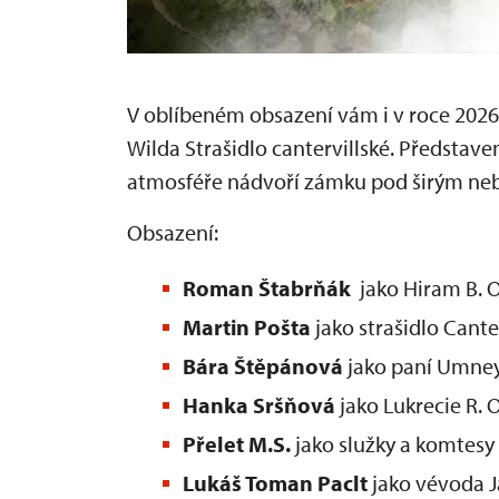
V oblíbeném obsazení vám i v roce 2026
Wilda Strašidlo cantervillské. Představe
atmosféře nádvoří zámku pod širým n
Obsazení:
Roman Štabrňák
jako Hiram B. O
Martin Pošta
jako strašidlo Canter
Bára Štěpánová
jako paní Umne
Hanka Sršňová
jako Lukrecie R. 
Přelet M.S.
jako služky a komtesy
Lukáš Toman Paclt
jako vévoda 