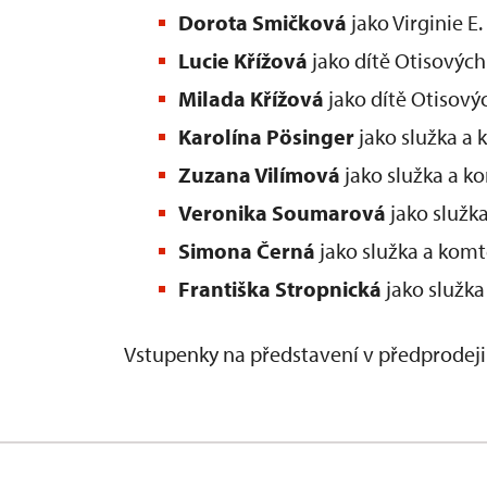
Dorota Smičková
jako Virginie E
Lucie Křížová
jako dítě Otisových
Milada Křížová
jako dítě Otisový
Karolína Pösinger
jako služka a
Zuzana Vilímová
jako služka a k
Veronika Soumarová
jako služk
Simona Černá
jako služka a kom
Františka Stropnická
jako služk
Vstupenky na představení v předprodej