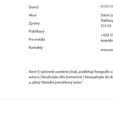
KONT
Domů
Akce
Státní 
Štáhlav
Zprávy
332 03 
Publikace
+420 37
Pro média
kozel@
Kontakty
www.za
Není-li výslovně uvedeno jinak, podléhají fotografie a
autora | Neužívejte dílo komerčně | Nezasahujte do dí
a „zdroj: Národní památkový ústav“