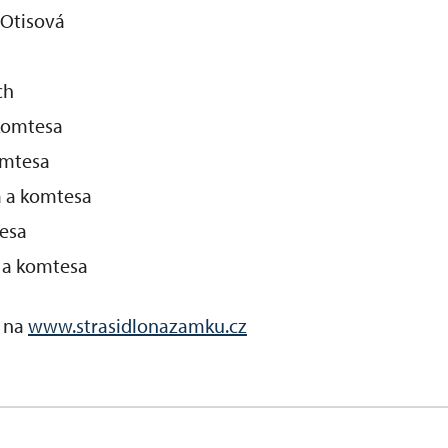
. Otisová
ch
 komtesa
omtesa
a a komtesa
tesa
a a komtesa
i na
www.strasidlonazamku.cz