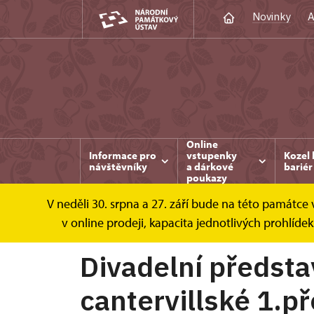
Novinky
A
Online
Informace pro
vstupenky
Kozel 
návštěvníky
a dárkové
bariér
poukazy
V neděli 30. srpna a 27. září bude na této památc
Kozel
Akce
Divadelní představení Straši
v online prodeji, kapacita jednotlivých prohlí
Divadelní předsta
cantervillské 1.p