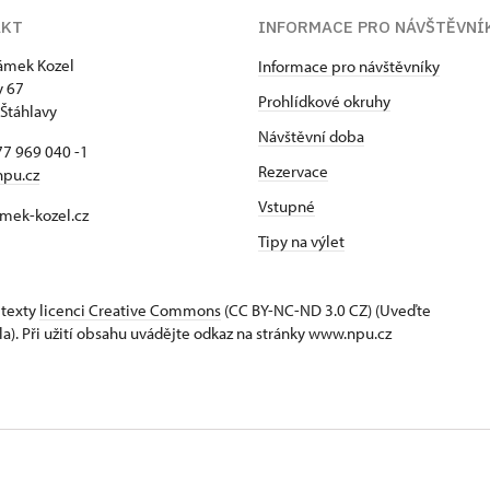
AKT
INFORMACE PRO NÁVŠTĚVNÍ
zámek Kozel
Informace pro návštěvníky
y 67
Prohlídkové okruhy
Štáhlavy
Návštěvní doba
7 969 040 -1
Rezervace
npu.cz
Vstupné
mek-kozel.cz
Tipy na výlet
 texty
licenci Creative Commons
(CC BY-NC-ND 3.0 CZ) (Uveďte
la). Při užití obsahu uvádějte odkaz na stránky www.npu.cz