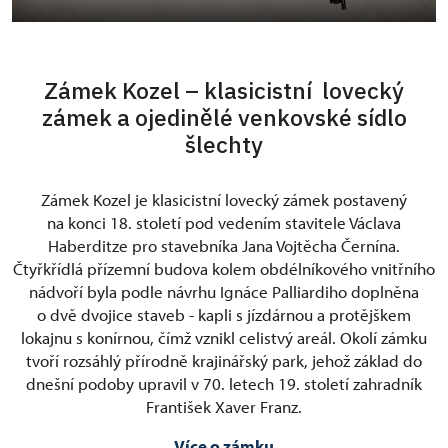
Zámek Kozel – klasicistní lovecký
zámek a ojedinělé venkovské sídlo
šlechty
Zámek Kozel je klasicistní lovecký zámek postavený
na konci 18. století pod vedením stavitele Václava
Haberditze pro stavebníka Jana Vojtěcha Černína.
Čtyřkřídlá přízemní budova kolem obdélníkového vnitřního
nádvoří byla podle návrhu Ignáce Palliardiho doplněna
o dvě dvojice staveb - kapli s jízdárnou a protějškem
lokajnu s konírnou, čímž vznikl celistvý areál. Okolí zámku
tvoří rozsáhlý přírodně krajinářský park, jehož základ do
dnešní podoby upravil v 70. letech 19. století zahradník
František Xaver Franz.
Více o zámku