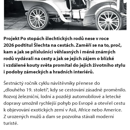
Projekt Po stopách šlechtických rodů nese v roce
2026 podtitul Šlechta na cestách. Zaměří se na to, proč,
kam a jak se příslušníci věhlasných i méně známých
rodů vydávali na cesty a jak se jejich zájem o blízké
i vzdálené kouty světa promítal do jejich životního stylu
i podoby zámeckých a hradních interiérů.
Šestnáctý ročník cyklu návštěvníky přenese do
„dlouhého 19. století", kdy se cestování zásadně proměnilo.
Rozvoj železniční, lodní a později automobilové a letecké
dopravy umožnil rychlejší pohyb po Evropě a otevřel cestu
k objevování exotických zemí v Asii, Africe nebo Americe.
Z urozených mužů a dam se pozvolna stávali moderní
turisté.