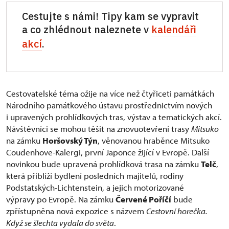
Cestujte s námi! Tipy kam se vypravit
a co zhlédnout naleznete v
kalendáři
akcí
.
Cestovatelské téma ožije na více než čtyřiceti památkách
Národního památkového ústavu prostřednictvím nových
i upravených prohlídkových tras, výstav a tematických akcí.
Návštěvníci se mohou těšit na znovuotevření trasy
Mitsuko
na zámku
Horšovský Týn
, věnovanou hraběnce Mitsuko
Coudenhove-Kalergi, první Japonce žijící v Evropě. Další
novinkou bude upravená prohlídková trasa na zámku
Telč
,
která přiblíží bydlení posledních majitelů, rodiny
Podstatských-Lichtenstein, a jejich motorizované
výpravy po Evropě. Na zámku
Červené Poříčí
bude
zpřístupněna nová expozice s názvem
Cestovní horečka.
Když se šlechta vydala do světa
.