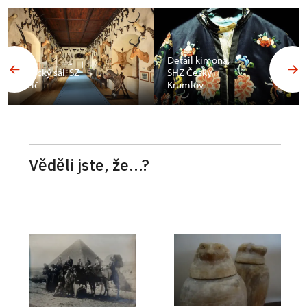
Budoár
Františka
Detail kimona,
Ferdinanda d
SHZ Český
´Este, SZ
Krumlov
Konopiště
Věděli jste, že...?