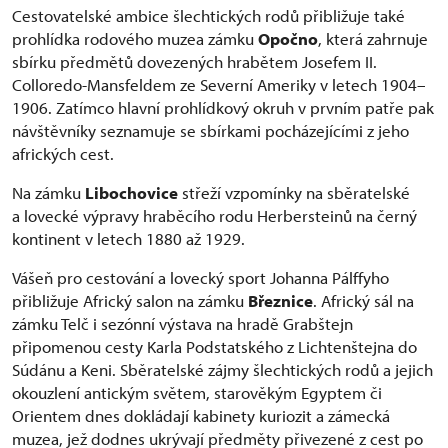
Cestovatelské ambice šlechtických rodů přibližuje také
prohlídka rodového muzea zámku
Opočno
, která zahrnuje
sbírku předmětů dovezených hrabětem Josefem II.
Colloredo-Mansfeldem ze Severní Ameriky v letech 1904–
1906. Zatímco hlavní prohlídkový okruh v prvním patře pak
návštěvníky seznamuje se sbírkami pocházejícími z jeho
afrických cest.
Na zámku
Libochovice
střeží vzpomínky na sběratelské
a lovecké výpravy hraběcího rodu Herbersteinů na černý
kontinent v letech 1880 až 1929.
Vášeň pro cestování a lovecký sport Johanna Pálffyho
přibližuje Africký salon na zámku
Březnice
. Africký sál na
zámku Telč i sezónní výstava na hradě Grabštejn
připomenou cesty Karla Podstatského z Lichtenštejna do
Súdánu a Keni. Sběratelské zájmy šlechtických rodů a jejich
okouzlení antickým světem, starověkým Egyptem či
Orientem dnes dokládají kabinety kuriozit a zámecká
muzea, jež dodnes ukrývají předměty přivezené z cest po