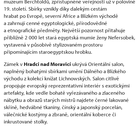
muzeum Berchtoldů, zpřístupněné veřejnosti už v polovině
19. století. Sbírky vznikly díky dalekým cestám
hrabat po Evropě, severní Africe a Blízkém východě
a zahrnují cenné egyptologické, přírodovědné
a etnografické předměty. Největší pozornost přitahuje
přibližně 2 000 let stará egyptská mumie ženy Nefersobek,
vystavená v působivě stylizovaném prostoru
připomínajícím staroegyptskou hrobku.
Zámek v
Hradci nad Moravicí
ukrývá Orientální salon,
naplněný bohatými sbírkami umění Dálného a Blízkého
východu z kolekcí knížat Lichnowských. Salon citlivě
propojuje evropský reprezentativní interiér s exotickými
artefakty, kde vedle bohatě vyřezávaného a zlaceného
nábytku a obrazů starých mistrů najdete černé lakované
skříně, hedvábné tkaniny, čínský a japonský porcelán,
válečnické kostýmy a zbraně, orientální koberce či
inkrustované stolky.