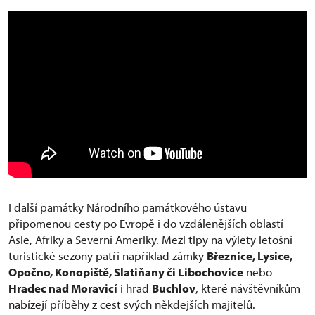
I další památky Národního památkového ústavu
připomenou cesty po Evropě i do vzdálenějších oblastí
Asie, Afriky a Severní Ameriky. Mezi tipy na výlety letošní
turistické sezony patří například zámky
Březnice, Lysice,
Opočno, Konopiště, Slatiňany či Libochovice
nebo
Hradec nad Moravicí
i hrad
Buchlov
, které návštěvníkům
nabízejí příběhy z cest svých někdejších majitelů.