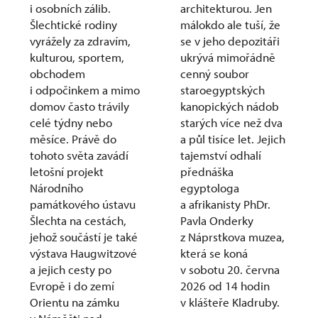
i osobních zálib.
architekturou. Jen
Šlechtické rodiny
málokdo ale tuší, že
vyrážely za zdravím,
se v jeho depozitáři
kulturou, sportem,
ukrývá mimořádně
obchodem
cenný soubor
i odpočinkem a mimo
staroegyptských
domov často trávily
kanopických nádob
celé týdny nebo
starých více než dva
měsíce. Právě do
a půl tisíce let. Jejich
tohoto světa zavádí
tajemství odhalí
letošní projekt
přednáška
Národního
egyptologa
památkového ústavu
a afrikanisty PhDr.
Šlechta na cestách,
Pavla Onderky
jehož součástí je také
z Náprstkova muzea,
výstava Haugwitzové
která se koná
a jejich cesty po
v sobotu 20. června
Evropě i do zemí
2026 od 14 hodin
Orientu na zámku
v klášteře Kladruby.