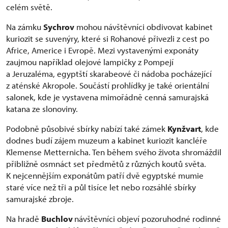
celém světě.
Na zámku
Sychrov
mohou návštěvníci obdivovat kabinet
kuriozit se suvenýry, které si Rohanové přivezli z cest po
Africe, Americe i Evropě. Mezi vystavenými exponáty
zaujmou například olejové lampičky z Pompejí
a Jeruzaléma, egyptští skarabeové či nádoba pocházející
z aténské Akropole. Součástí prohlídky je také orientální
salonek, kde je vystavena mimořádně cenná samurajská
katana ze slonoviny.
Podobně působivé sbírky nabízí také zámek
Kynžvart
, kde
dodnes budí zájem muzeum a kabinet kuriozit kancléře
Klemense Metternicha. Ten během svého života shromáždil
přibližně osmnáct set předmětů z různých koutů světa.
K nejcennějším exponátům patří dvě egyptské mumie
staré více než tři a půl tisíce let nebo rozsáhlé sbírky
samurajské zbroje.
Na hradě
Buchlov
návštěvníci objeví pozoruhodné rodinné