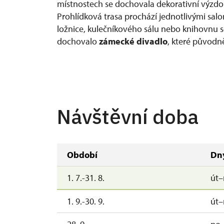
místnostech se dochovala dekorativní výzdob
Prohlídková trasa prochází jednotlivými salo
ložnice, kulečníkového sálu nebo knihovnu s
dochovalo
zámecké divadlo
, které původně
Návštěvní doba
Období
Dn
1. 7.-31. 8.
út–
1. 9.-30. 9.
út–