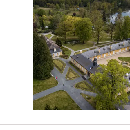
Průkaz zaměstnance NPÚ (+ až 3 rodinní př
Průkaz Náš člověk *
* Platí pouze pro jednu osobu (držitele pr