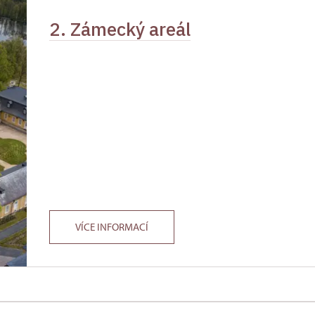
2. Zámecký areál
íslušníci)
zdarma
zdarma
ůkazu)
VÍCE INFORMACÍ