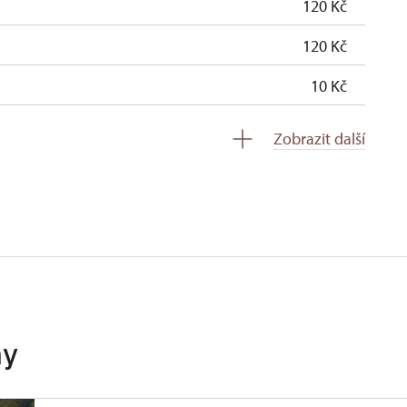
120 Kč
120 Kč
10 Kč
zdarma
Zobrazit další
zdarma
soba na 10 dětí)
zdarma
ro celou skupinu min. 15 osob)
zdarma
zdarma
zdarma
hy
zdarma
zdarma