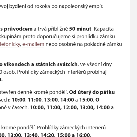
vývoj bydlení od rokoka po napoleonský empír.
 s průvodcem
a trvá přibližně
50 minut
. Kapacita
 skupinám proto doporučujeme si prohlídku zámku
lefonicky
,
e-mailem
nebo osobně na pokladně zámku
o víkendech a státních svátcích
, ve všední dny
0 osob.
Prohlídky zámeckých interiérů probíhají
0.
otevřen denně kromě pondělí.
Od úterý do pátku
asech:
10:00
,
11:00
,
13:00
,
14:00
a
15:00
.
O
pné v časech:
10:00, 11:00, 12:00, 13:00, 14:00
a
kromě pondělí. Prohlídky zámeckých interiérů
00, 13:00, 13:40, 14:20,
15:00 a 16:00
.