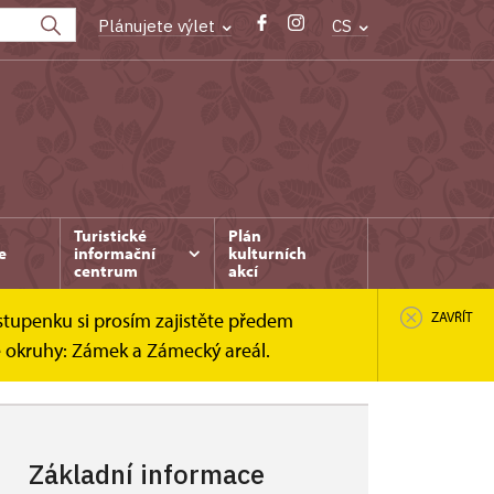
Plánujete výlet
CS
Turistické
Plán
e
informační
kulturních
centrum
akcí
stupenku si prosím zajistěte předem
ZAVŘÍT
é okruhy: Zámek a Zámecký areál.
Základní informace