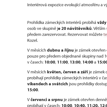
Interiérová expozice evokující atmosféru a 
Prohlídka zámeckých interiérů probíhá
vždy
osob ve skupině j
e 20 návštěvníků
. Větším
předem zarezervovat. Rezervovat můžete
te
Kozel.
V měsících
dubnu a říjnu
je zámek otevřen
pouze pro předem objednané skupiny nad 1
v časech:
10:00
,
11:00
,
13:00
,
14:00
a
15:0
V měsících
květen, červen a září
je zámek
probíhají prohlídky zámeckých interiérů v č
víkendech a svátcích
jsou prohlídky dostu
15:00
.
V
červenci a srpnu
je zámek
otevřen denně 
probíhají v časech:
10:00
,
10:40, 11:20, 12: