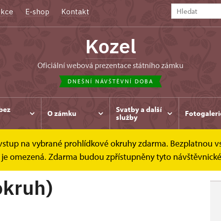
kce
E-shop
Kontakt
Kozel
oficiální webová prezentace státního zámku
DNEŠNÍ NÁVŠTĚVNÍ DOBA
bez
Svatby a další
O zámku
Fotogaleri
služby
e vstup na vybrané prohlídkové okruhy zdarma. Bezplatnou v
lídkové okruhy
Zámek (základní okruh)
dek je omezená. Zdarma budou zpřístupněny tyto návštěvnick
okruh)