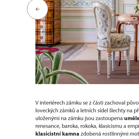
Dámský salon
V interiérech zámku se z části zachoval původ
loveckých zámků a letních sídel šlechty na p
uloženými na zámku jsou zastoupena
uměle
renesance, baroka, rokoka, klasicismu a emp
klasicistní kamna
zdobená rostlinnými mot