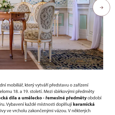
Ba
ní mobiliář, který vytváří představu o zařízení
řelomu 18. a 19. století. Mezi sbírkovými předměty
cká díla a umělecko - řemeslné předměty
období
íru. Vybavení každé místnosti doplňují
keramická
ivy ve vrcholu zakončenými vázou. V některých