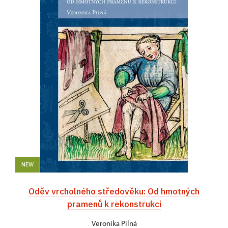
NEW
Oděv vrcholného středověku: Od hmotných
pramenů k rekonstrukci
Veronika Pilná