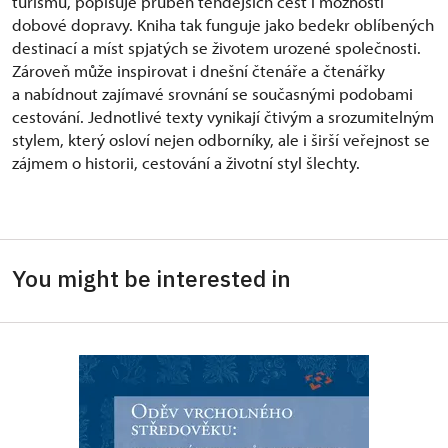
turismu, popisuje průběh tehdejších cest i možnosti
dobové dopravy. Kniha tak funguje jako bedekr oblíbených
destinací a míst spjatých se životem urozené společnosti.
Zároveň může inspirovat i dnešní čtenáře a čtenářky
a nabídnout zajímavé srovnání se současnými podobami
cestování. Jednotlivé texty vynikají čtivým a srozumitelným
stylem, který osloví nejen odborníky, ale i širší veřejnost se
zájmem o historii, cestování a životní styl šlechty.
You might be interested in