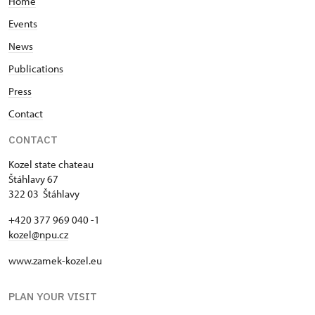
Home
Events
News
Publications
Press
Contact
CONTACT
Kozel state chateau
Štáhlavy 67
322 03 Štáhlavy
+420 377 969 040 -1
kozel@npu.cz
www.zamek-kozel.eu
PLAN YOUR VISIT